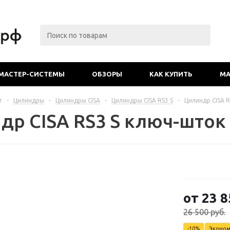
МАСТЕР-СИСТЕМЫ
ОБЗОРЫ
КАК КУПИТЬ
МА
г
-
Цилиндры
-
Цилиндры CISA
-
Цилиндры CISA RS3 S
-
Цилиндр CISA R
др CISA RS3 S ключ-шток
от
23 8
26 500 руб.
-10%
Эконо