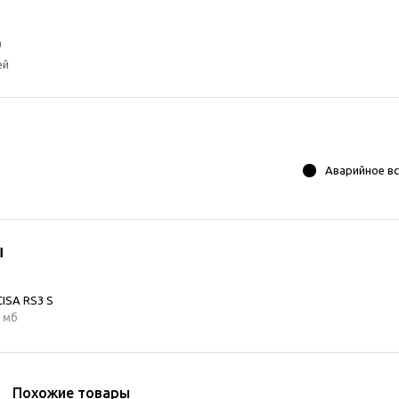
а
ей
Аварийное в
ы
CISA RS3 S
7 мб
Похожие товары