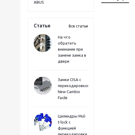
ABUS
Статьи
Все статьи
На что
обратить
внимание при
замене замка в
двери
Замки CISA с
перекодировкой
New Cambio
Facile
Цилиндры Mul-
t-lock с
функцией
перекодировки