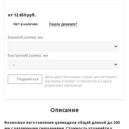
от
12 650 руб.
Нет в наличии
Нашли дешевле?
Внешний размер, мм
Внутренний размер, мм
Цена действительна только для интернет-
Поделиться
магазина и может отличаться от цен в
розничных магазинах
Описание
Возможно изготовление цилиндров общей длиной до 200
мм с различными смещениями. Стоимость уточняйте у