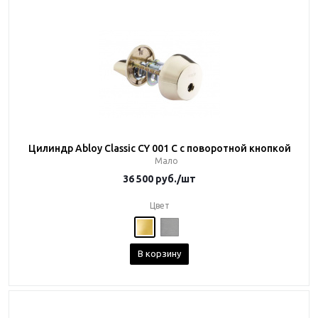
Цилиндр Abloy Classic CY 001 C с поворотной кнопкой
Мало
36 500
руб.
/шт
Цвет
В корзину