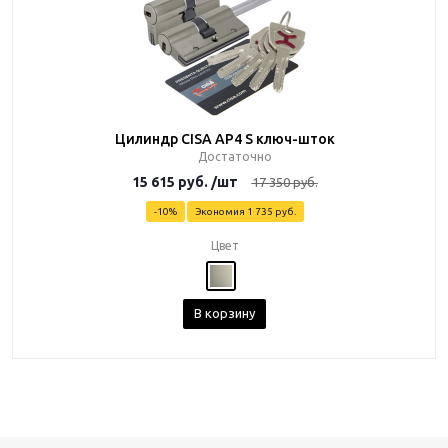
Цилиндр CISA AP4 S ключ-шток
Достаточно
15 615
руб.
/шт
17 350
руб.
-
10
%
Экономия
1 735
руб.
Цвет
В корзину