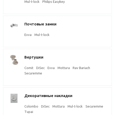
Mul-t-lock
Philips Easykey
Почтовые замки
Evva
Mul-t-lock
Вертушки
Comit
DiSec
Evva
Mottura
Rav Bariach
Securemme
Декоративные накладки
Colombo
DiSec
Mottura
Mul-t-lock
Securemme
Tupai