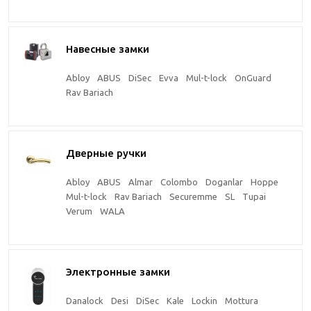
Навесные замки
Abloy
ABUS
DiSec
Evva
Mul-t-lock
OnGuard
Rav Bariach
Дверные ручки
Abloy
ABUS
Almar
Colombo
Doganlar
Hoppe
Mul-t-lock
Rav Bariach
Securemme
SL
Tupai
Verum
WALA
Электронные замки
Danalock
Desi
DiSec
Kale
Lockin
Mottura