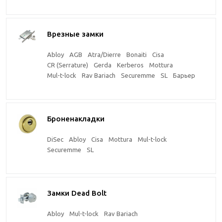
Врезные замки
Abloy
AGB
Atra/Dierre
Bonaiti
Cisa
CR (Serrature)
Gerda
Kerberos
Mottura
Mul-t-lock
Rav Bariach
Securemme
SL
Барьер
Броненакладки
DiSec
Abloy
Cisa
Mottura
Mul-t-lock
Securemme
SL
Замки Dead Bolt
Abloy
Mul-t-lock
Rav Bariach