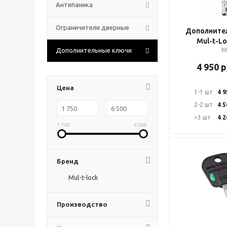
Антипаника
Ограничители дверные
Дополните
Mul-t-L
Дополнительные ключи
М
4 950
р
Цена
1-1 шт
4 9
2-2 шт
4 5
>3 шт
4 2
1 750
6 500
Бренд
Mul-t-lock
Производство