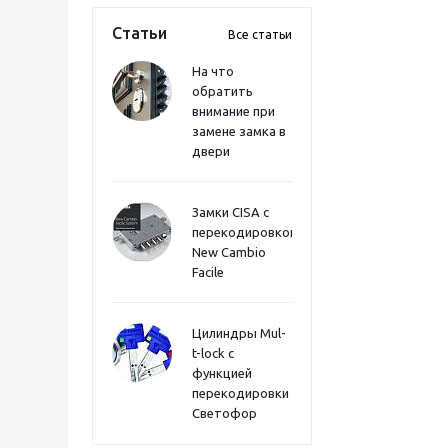
Статьи
Все статьи
На что
обратить
внимание при
замене замка в
двери
Замки CISA с
перекодировкой
New Cambio
Facile
Цилиндры Mul-
t-lock с
функцией
перекодировки
Светофор