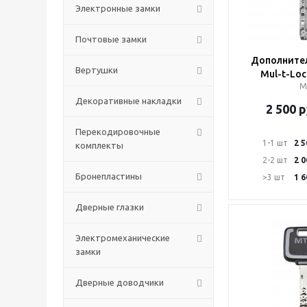
Электронные замки
Почтовые замки
Дополните
Вертушки
Mul-t-Lo
М
Декоративные накладки
2 500
р
Перекодировочные
1-1 шт
2 5
комплекты
2-2 шт
2 0
Бронепластины
>3 шт
1 6
Дверные глазки
Электромеханические
замки
Дверные доводчики