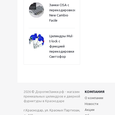
Замки CISA с
перекодировкой
New Cambio
Facile
Цилиндры Mul-
t-lock с
функцией
перекодировки
Светофор
2026 © ДорогиеЗамки.рф - магазин
КОМПАНИЯ
премиальных цилиндров и дверной
О компании
фурнитуры в Краснодаре
Новости
Акции
г.Краснодар, ул. Красных Партизан,