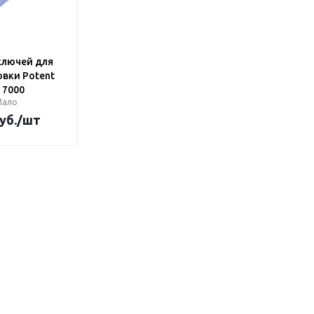
ключей для
вки Potent
 7000
Мало
уб.
/шт