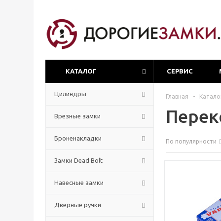
КАТАЛОГ
СЕРВИС
Цилиндры
Главная
-
Катало
Перек
Врезные замки
Броненакладки
По популярности
Замки Dead Bolt
Навесные замки
Дверные ручки