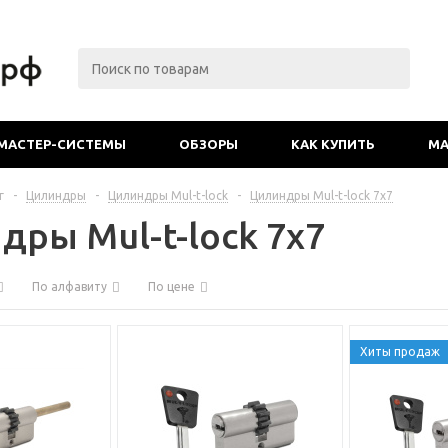
МАСТЕР-СИСТЕМЫ
ОБЗОРЫ
КАК КУПИТЬ
МА
г
-
Цилиндры
-
Цилиндры Mul-t-lock
-
Цилиндры Mul-t-lock 7x7
дры Mul-t-lock 7x7
По алфавиту
По цене
Хиты продаж