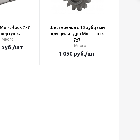
ul-t-lock 7x7
Шестеренка с 13 зубцами
-вертушка
для цилиндра Mul-t-lock
Много
7x7
Много
руб.
/шт
1 050
руб.
/шт