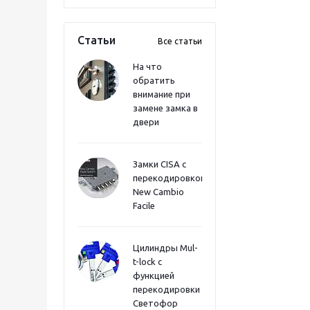
Статьи
Все статьи
На что
обратить
внимание при
замене замка в
двери
Замки CISA с
перекодировкой
New Cambio
Facile
Цилиндры Mul-
t-lock с
функцией
перекодировки
Светофор