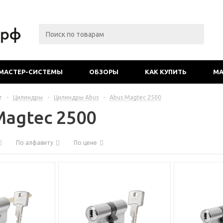
МАСТЕР-СИСТЕМЫ
ОБЗОРЫ
КАК КУПИТЬ
МА
г
-
Цилиндры
-
Цилиндры Abus
-
Abus Magtec 2500
Magtec 2500
По алфавиту
По цене