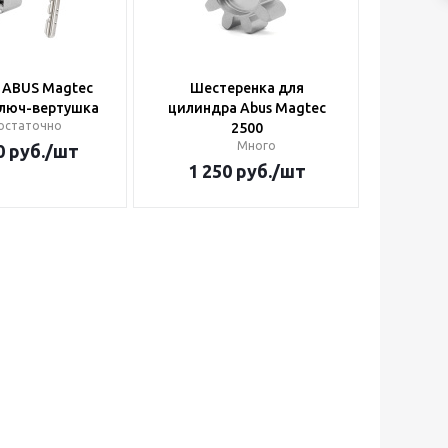
 ABUS Magtec
Шестеренка для
ключ-вертушка
цилиндра Abus Magtec
остаточно
2500
Много
0
руб.
/шт
1 250
руб.
/шт