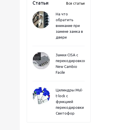
Статьи
Все статьи
На что
обратить
внимание при
замене замка в
двери
Замки CISA с
перекодировкой
New Cambio
Facile
Цилиндры Mul-
t-lock с
функцией
перекодировки
Светофор