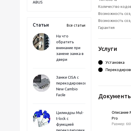
ABUS
Количество кодо
Возможность соз
Возможность соз
Статьи
Все статьи
Гарантия
На что
обратить
Услуги
внимание при
замене замка в
двери
Установка
Перекодировк
Замки CISA с
перекодировкой
New Cambio
Facile
Документ
Описание Mu
Цилиндры Mul-
Pro
t-lock с
Размер: 66
функцией
перекодировки