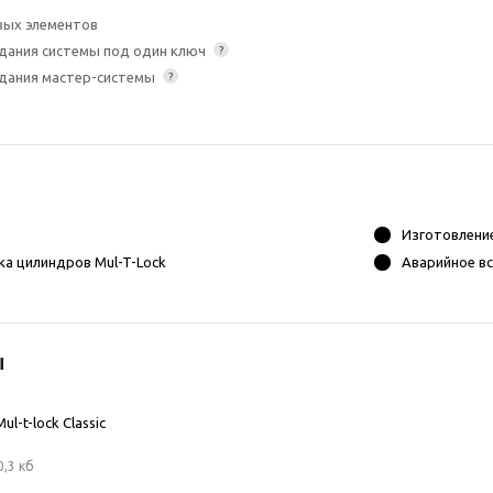
вых элементов
дания системы под один ключ
?
дания мастер-системы
?
Изготовлени
а цилиндров Mul-T-Lock
Аварийное в
ы
l-t-lock Classic
0,3 кб