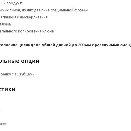
ный продукт
еских пинов, из них два пина специальной формы
ягивания и высверливания
релома
егального копирования ключа
овление цилиндров общей длиной до 200 мм с различными смещ
льные опции
ренку с 13 зубцами
стики
а
ания