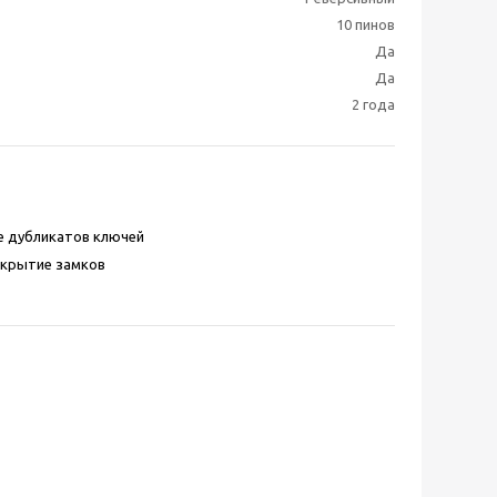
10 пинов
Да
Да
2 года
е дубликатов ключей
скрытие замков