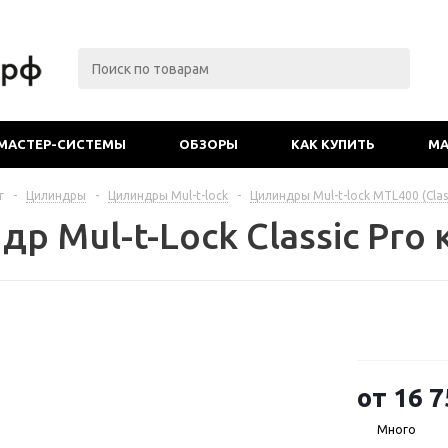
МАСТЕР-СИСТЕМЫ
ОБЗОРЫ
КАК КУПИТЬ
МА
г
-
Цилиндры
-
Цилиндры Mul-t-lock
-
Цилиндры Mul-t-lock MTL400 (Clas
др Mul-t-Lock Classic Pr
от
16 7
Много