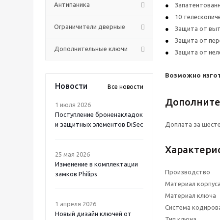
Антипаника
Запатентован
10 телескопич
Ограничители дверные
Защита от выт
Защита от пе
Дополнительные ключи
Защита от нел
Возможно изгот
Новости
Все новости
Дополните
1 июля 2026
Поступление броненакладок
и защитных элементов DiSec
Доплата за шесте
Характери
25 мая 2026
Изменение в комплектации
Производство
замков Philips
Материал корпус
Материал ключа
1 апреля 2026
Система кодиров
Новый дизайн ключей от
Тип ключа