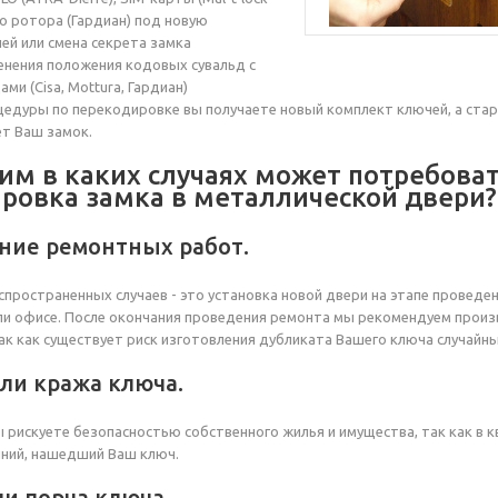
го ротора (Гардиан) под новую
й или смена секрета замка
нения положения кодовых сувальд с
ми (Cisa, Mottura, Гардиан)
цедуры по перекодировке вы получаете новый комплект ключей, а ста
т Ваш замок.
им в каких случаях может потребова
ровка замка в металлической двери?
ние ремонтных работ.
спространенных случаев - это установка новой двери на этапе проведе
ли офисе. После окончания проведения ремонта мы рекомендуем произ
ак как существует риск изготовления дубликата Вашего ключа случайн
или кража ключа.
ы рискуете безопасностью собственного жилья и имущества, так как в 
ний, нашедший Ваш ключ.
ли порча ключа.