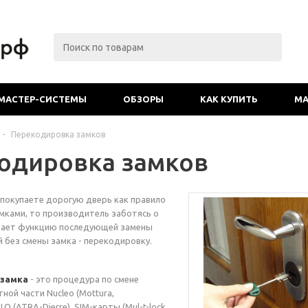
МАСТЕР-СИСТЕМЫ
ОБЗОРЫ
КАК КУПИТЬ
МА
-
Перекодировка замков
одировка замков
ы покупаете дорогую дверь как правило
мками, то производитель заботясь о
вает функцию последующей замены
 без смены замка - перекодировку.
 замка
- это процедура по смене
ной части Nucleo (Mottura,
LO (ATRA-Dierre), SIM-карты (Mul-t-lock