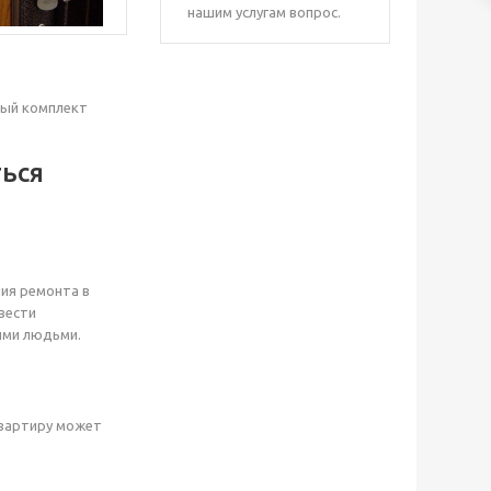
нашим услугам вопрос.
рый комплект
ться
ния ремонта в
вести
ыми людьми.
квартиру может