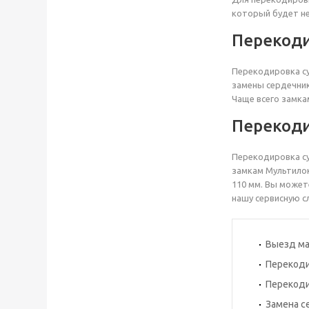
который будет н
Перекод
Перекодировка су
замены сердечник
Чаще всего замка
Перекод
Перекодировка су
замкам Мультилок
110 мм. Вы может
нашу сервисную с
Выезд ма
Перекодир
Перекодир
Замена с