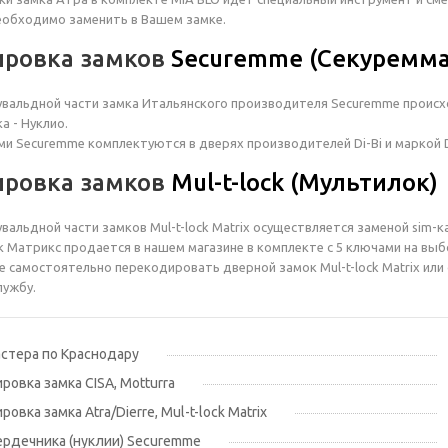
еобходимо заменить в Вашем замке.
ировка замков
Securemme (Секуремма
вальдной части замка Итальянского производителя Securemme происх
а - Нуклио.
ми Securemme комплектуются в дверях производителей Di-Bi и маркой D
ировка замков
Mul-t-lock (Мультилок)
вальдной части замков Mul-t-lock Matrix осуществляется заменой sim-к
 Матрикс продается в нашем магазине в комплекте с 5 ключами на выб
е самостоятельно перекодировать дверной замок Mul-t-lock Matrix или
лужбу.
стера по Краснодару
овка замка CISA, Motturra
овка замка Atra/Dierre, Mul-t-lock Matrix
ердечника (нуклии) Securemme