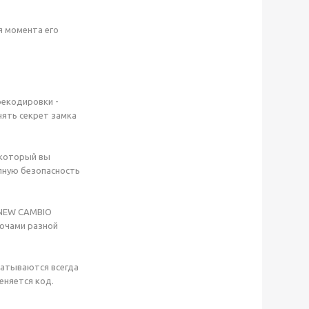
я момента его
рекодировки -
нять секрет замка
 который вы
лную безопасность
 NEW CAMBIO
лючами разной
ечатываются всегда
еняется код.