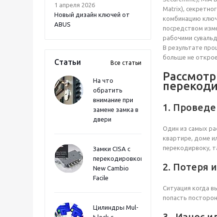
1 апреля 2026
Matrix), секретно
Новый дизайн ключей от
комбинацию ключе
ABUS
посредством изме
рабочими сувальда
В результате про
больше не открое
Статьи
Все статьи
Рассмотр
На что
перекоди
обратить
внимание при
1. Проведе
замене замка в
двери
Один из самых ра
квартире, доме и
перекодирвоку, т
Замки CISA с
перекодировкой
2. Потеря 
New Cambio
Facile
Ситуация когда в
попасть посторон
Цилиндры Mul-
3. Износ и