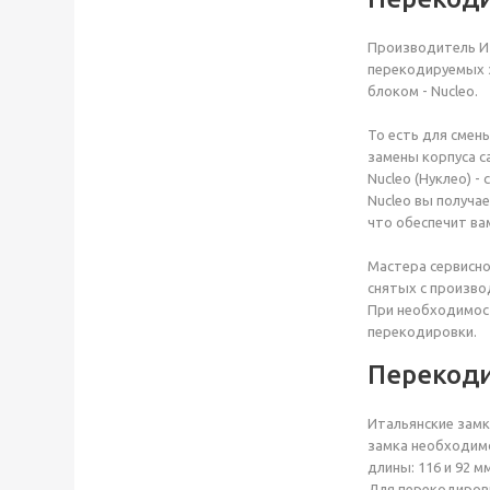
Производитель И
перекодируемых з
блоком - Nucleo.
То есть для смен
замены корпуса с
Nucleo (Нуклео) 
Nucleo вы получа
что обеспечит ва
Мастера сервисно
снятых с произво
При необходимос
перекодировки.
Перекод
Итальянские замк
замка необходимо
длины: 116 и 92 мм
Для перекодировк