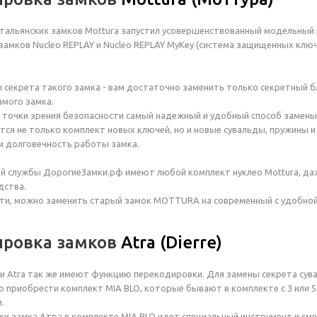
тальянских замков Mottura запустил усовершенствованный модельный
амков Nucleo REPLAY и Nucleo REPLAY MyKey (система защищенных ключ
ы секрета такого замка - вам достаточно заменить только секретный бл
амого замка.
- с точки зрения безопасности самый надежный и удобный способ замены
ется не только комплект новых ключей, но и новые сувальды, пружины 
м долговечность работы замка.
й службы ДорогиеЗамки.рф имеют любой комплект нуклео Mottura, да
дства.
ти, можно заменить старый замок MOTTURA на современный с удобно
ировка замков
Atra (Dierre)
и Atra так же имеют функцию перекодировки. Для замены секрета сув
 приобрести комплект MIA BLO, которые бывают в комплекте с 3 или 
.
и замка Атра в комплекте MIA BLO идет специальный инструмент и сме