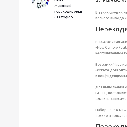
t-lock с
функцией
перекодировки
В таких случаях 
Светофор
полного выхода и
Перекод
В замках итальян
«New Cambio Faci
неограниченное к
Все замки Чиза и
можете доверить 
и конфиденциаль
Для выполнения 
FACILE, поставля
длины в зависимо
Наборы CISA New C
только в присутс
Перекод