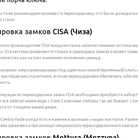
мы тоже рекомендуем произвести перекодировку, что бы не дожидатьс
з строя.
ировка замков
CISA (Чиза)
ского производителя CISA предусмотрена запатентованная система пе
le». Эта система применяется только в сувальдных замках и может поме
оличество раз за счет изменения положения сувальд.
значально запрограммированы под один монтажный (временный) ключ,
мастерам или строителям. А после перекодировки обеспечить себе по
ность.
операции по перекодировке замка CISA необходимо приобрести набор
ется в запечатанном виде с 3 или 5 ключами. Наборы так же бывают с к
сти от толщины вашей двери.
ambio Facile всегда есть в наличии в арсенале у наших мастеров. Расп
твии заказчика и при помощи специального перекодировочного ключа м
ировка замков
Mottura (Моттура)