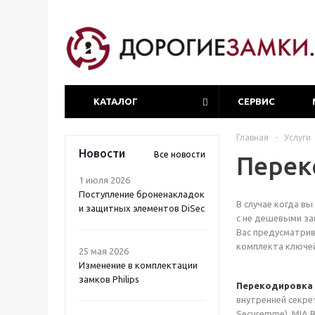
КАТАЛОГ
СЕРВИС
Главная
-
Услуги
Новости
Все новости
Перек
1 июля 2026
Поступление броненакладок
В случае когда в
и защитных элементов DiSec
с не дешевыми за
Вас предусматри
комплекта ключей
25 мая 2026
Изменение в комплектации
замков Philips
Перекодировка
внутренней секрет
Securemme), MIA B