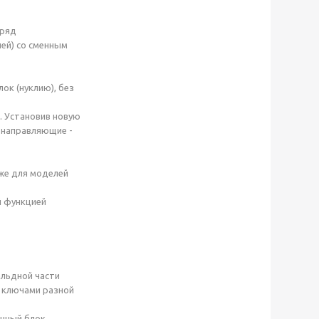
 ряд
ей) со сменным
ок (нуклию), без
. Установив новую
и направляющие -
же для моделей
й функцией
альдной части
5 ключами разной
нный блок,