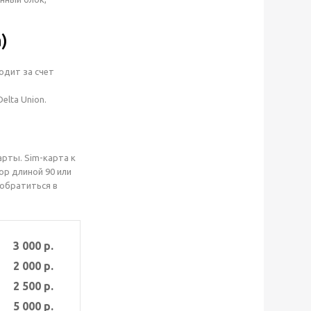
)
одит за счет
elta Union.
арты. Sim-карта к
ор длиной 90 или
 обратиться в
3 000 р.
2 000 р.
2 500 р.
5 000 р.