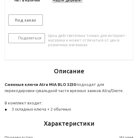
Нет в наличии
Нашли дешевле?
Под заказ
Цена действительна только для интернет-
Поделиться
магазина и может отличаться от цен в
розничных магазинах
Описание
Сменные
ключи
Atra MIA BLO 3230
подходят для
перекодировки сувальдной части врезных замков Atra/Dierre.
В комплект входит:
3 складных ключа + 2 обычных
Характеристики
Производство
Италия