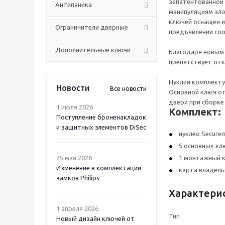
запатентованной 
Антипаника
манипуляциям зл
ключей оснащен и
Ограничители дверные
предъявлении со
Дополнительные ключи
Благодаря новым 
препятствует отк
Нуклия комплекту
Новости
Все новости
Основной ключ от
двери при сборке
1 июля 2026
Комплект:
Поступление броненакладок
и защитных элементов DiSec
нуклео Secure
5 основных кл
25 мая 2026
1 монтажный 
Изменение в комплектации
карта владель
замков Philips
Характери
1 апреля 2026
Тип
Новый дизайн ключей от