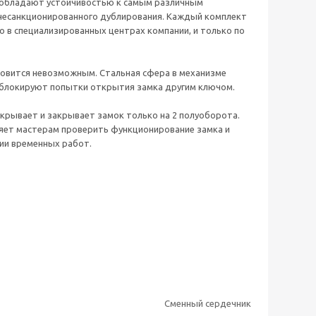
AP обладают устойчивостью к самым различным
несанкционированного дублирования. Каждый комплект
 в специализированных центрах компании, и только по
новится невозможным. Стальная сфера в механизме
е блокируют попытки открытия замка другим ключом.
крывает и закрывает замок только на 2 полуоборота.
ляет мастерам проверить функционирование замка и
нии временных работ.
Сменный сердечник