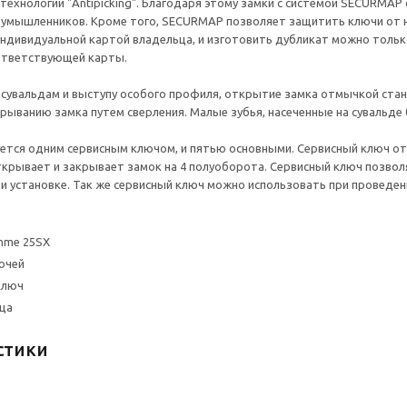
технологии "Antipicking". Благодаря этому замки с системой SECURM
оумышленников. Кроме того, SECURMAP позволяет защитить ключи от 
ндивидуальной картой владельца, и изготовить дубликат можно только
ответствующей карты.
сувальдам и выступу особого профиля, открытие замка отмычкой ста
рыванию замка путем сверления. Малые зубья, насеченные на сувальд
ется одним сервисным ключом, и пятью основными. Сервисный ключ от
крывает и закрывает замок на 4 полуоборота. Сервисный ключ позво
 и установке. Так же сервисный ключ можно использовать при проведе
mme 25SX
ючей
ключ
ца
стики