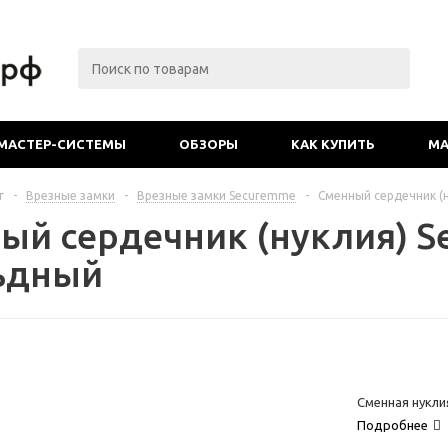
МАСТЕР-СИСТЕМЫ
ОБЗОРЫ
КАК КУПИТЬ
МА
г
-
Врезные замки
-
Врезные замки Securemme
-
Сменный сердечник (
ый сердечник (нуклия) S
ьдный
Сменная нукли
Подробнее