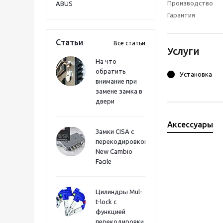
Производство
ABUS
Гарантия
Статьи
Все статьи
Услуги
На что
обратить
Установка
внимание при
замене замка в
двери
Аксессуары
Замки CISA с
перекодировкой
New Cambio
Facile
Цилиндры Mul-
t-lock с
функцией
перекодировки