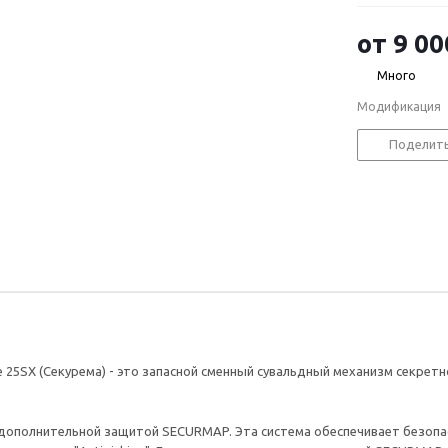
от
9 00
Много
Модификация
Поделит
 25SX (Секурема) - это запасной сменный сувальдный механизм секретн
дополнительной защитой SECURMAP. Эта система обеспечивает безопас