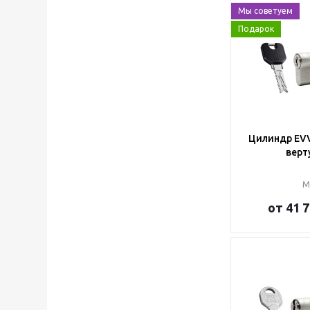
Мы советуем
Подарок
Цилиндр EVV
верт
М
от
41 7