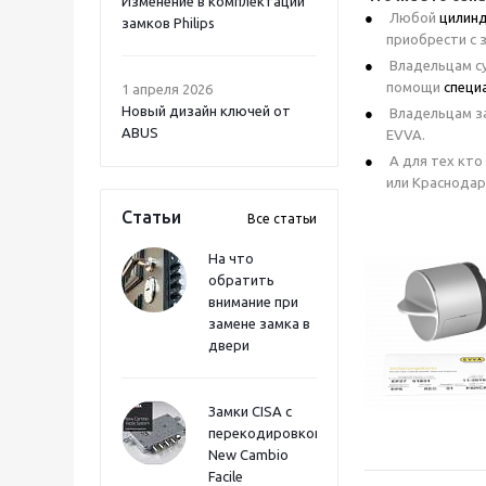
Изменение в комплектации
Любой
цилин
замков Philips
приобрести с
Владельцам с
помощи
специ
1 апреля 2026
Новый дизайн ключей от
Владельцам за
ABUS
EVVA.
А для тех кто
или Краснодар
Статьи
Все статьи
На что
обратить
внимание при
замене замка в
двери
Замки CISA с
перекодировкой
New Cambio
Facile