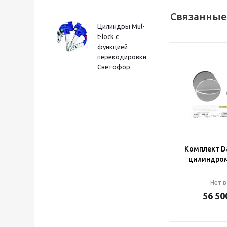
Связанные
Цилиндры Mul-
t-lock с
функцией
перекодировки
Светофор
Комплект Da
цилиндром
Нет в
56 50