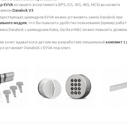
др EVVA
из нашего ассортимента (EPS, ICS, 3KS, 4KS, MCS) вы можете
 замком
Danalock V3
.
уществующих цилиндров EVVA можно установить замок Danalock при
ального модуля
, что бы повысить удобство пользования (пример рабо
мка Danalock с цилиндрами Kaba, Gerda и M&C можно повысить уровен
 не хочет вдаваться в детали мы разработали специальный
комплект с 
у и установит Danalock с EVVA под ключ.