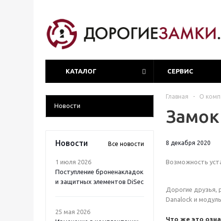
КАТАЛОГ
СЕРВИС
Главная
-
О комп
Новости
Замок
Новости
8 декабря 2020
Все новости
1 июля 2026
Возможность уста
Поступление броненакладок
и защитных элементов DiSec
Дорогие друзья, 
Danalock и модул
25 мая 2026
Что же это озна