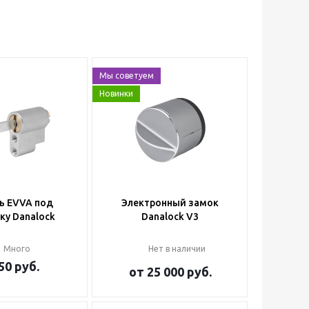
Мы советуем
Новинки
ь EVVA под
Электронный замок
ку Danalock
Danalock V3
Много
Нет в наличии
50
руб.
от
25 000 руб.