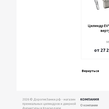
Цилиндр EVV
верт
М
от
27 2
Вернуться
2026 © ДорогиеЗамки.рф - магазин
КОМПАНИЯ
премиальных цилиндров и дверной
О компании
фурнитуры в Краснодаре