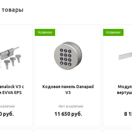
 товары
Новинки
Новинки
nalock V3 с
Кодовая панель Danapad
Модул
 EVVA EPS
V3
вертуш
 наличии
Нет в наличии
0
руб.
11 650
руб.
8 1