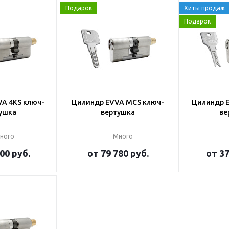
Подарок
Хиты продаж
Подарок
A 4KS ключ-
Цилиндр EVVA MCS ключ-
Цилиндр E
ушка
вертушка
ве
ного
Много
00 руб.
от
79 780 руб.
от
37