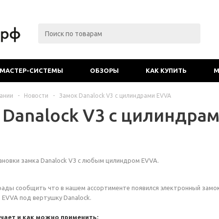
МАСТЕР-СИСТЕМЫ
ОБЗОРЫ
КАК КУПИТЬ
М
ании
-
Новости
-
Замок Danalock V3 с цилиндрами EVVA
 Danalock V3 с цилиндра
новки замка Danalock V3 с любым цилиндром EVVA.
рады сообщить что в нашем ассортименте появился электронный замо
ь EVVA под вертушку Danalock.
чает и как можно применить: