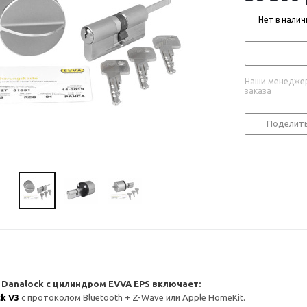
Нет в налич
Наши менеджер
заказа
Поделит
 Danalock с цилиндром EVVA EPS включает:
k V3
с протоколом Bluetooth + Z-Wave или Apple HomeKit.