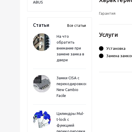
ABUS
Гарантия
Статьи
Все статьи
Услуги
На что
обратить
внимание при
Установка
замене замка в
Замена замко
двери
Замки CISA с
перекодировкой
New Cambio
Facile
Цилиндры Mul-
t-lock с
функцией
перекодировки