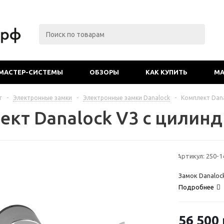
МАСТЕР-СИСТЕМЫ
ОБЗОРЫ
КАК КУПИТЬ
МА
г
-
Электронные замки
-
Электронные замки Danalock
-
Комплект Dana
ект Danalock V3 с цилин
Артикул:
250-1
Замок Danaloc
Подробнее
56 500