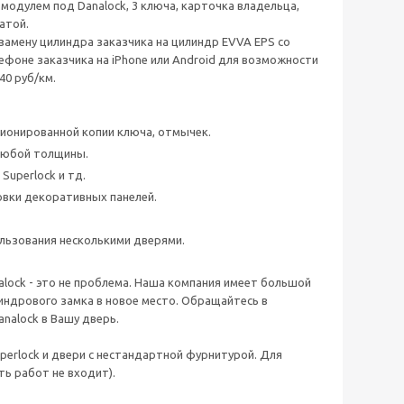
 модулем под Danalock, 3 ключа, карточка владельца,
атой.
замену цилиндра заказчика на цилиндр EVVA EPS со
ефоне заказчика на iPhone или Android для возможности
40 руб/км.
ционированной копии ключа, отмычек.
любой толщины.
Superlock и тд.
овки декоративных панелей.
ользования несколькими дверями.
nalock - это не проблема. Наша компания имеет большой
ндрового замка в новое место. Обращайтесь в
nalock в Вашу дверь.
uperlock и двери с нестандартной фурнитурой. Для
ть работ не входит).