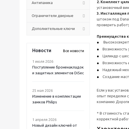
2. Комплект цил
Антипаника
установочный вин
3. Инсталляция
Ограничители дверные
штоком под Danal
проверить работу
Дополнительные ключи
Преимущества к
Высокосекретн
Возможность 
Новости
Все новости
Цилиндр с шест
1 июля 2026
Возможность и
Поступление броненакладок
Надежный меха
и защитных элементов DiSec
Создание маст
Если у вас устан
25 мая 2026
опыт переделки с
Изменение в комплектации
компанию Дорогие
замков Philips
* В стоимость ста
корректной работ
1 апреля 2026
Новый дизайн ключей от
Характери