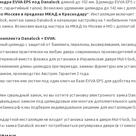
индра EVVA EPS под Danalock
длиной до 102 мм. (Цилиндр EVVA EPS с
т, гарантийный талон). Возможно удлинение цилиндра до 142 мм с допл
 по Москве в пределах МКАД и Краснодару
*. Инсталляция включает 
ock, монтаж замка Danalock и начальную настройку на 1 мобильном тел
 замка. Возможен выезд мастера за МКАД по Москве и МО с доплатой 
омплекта Danalock + EVVA:
ый цилиндр с защитой от бампинга, перелома, высверливания, несанк
установки практически на любую дверь современных производителей 
еренкой вместо флажка для установки в Израильские двери Mul-t-lock, 
зменения длины цилиндра при переезде, замены фурнитуры или устан
низм, производство Австрия. Гарантия 2 года.
ер-систем или систем под один ключ на базе EVVA EPS для удобства п
овлен сувальдный замок, но вы хотите установку электронного замка Da
увальдных замком под цилиндровые или монтаж дополнительного цили
Замки.рф и мы подберем индивидуальное решение для инсталляции Da
ндартной инсталляции не входит установка замка в двери Mul-t-lock, S
ы замка Danalock может потребоваться регулировка двери (в стоимос
стики