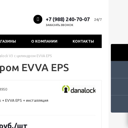
+7 (988) 240-70-07
24/7
ЗАКАЗАТЬ ЗВОНОК
ГАЗИНЫ
О КОМПАНИИ
КОНТАКТЫ
lock V3 с цилиндром EVVA EPS
дром EVVA EPS
4950
k + EVVA EPS + инсталляция
руб.
/шт