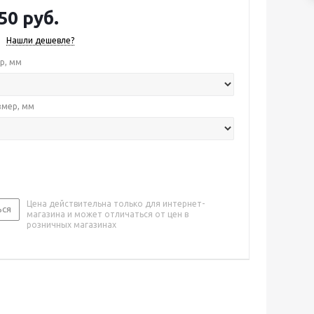
50 руб.
Нашли дешевле?
р, мм
змер, мм
Цена действительна только для интернет-
ься
магазина и может отличаться от цен в
розничных магазинах