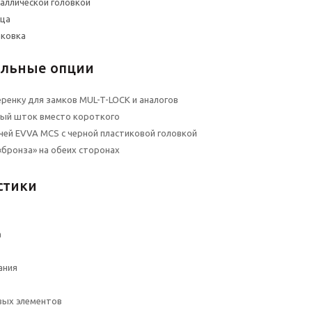
таллической головкой
ьца
аковка
льные опции
ренку для замков MUL-T-LOCK и аналогов
ный шток вместо короткого
чей EVVA MCS с черной пластиковой головкой
«бронза» на обеих сторонах
стики
а
ания
вых элементов