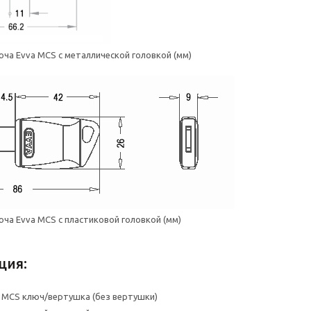
юча Evva MCS с металлической головкой (мм)
юча Evva MCS с пластиковой головкой (мм)
ция:
 MCS ключ/вертушка (без вертушки)