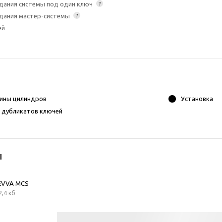
дания системы под один ключ
?
дания мастер-системы
?
ей
ины цилиндров
Установка
 дубликатов ключей
ы
EVVA MCS
2,4 кб