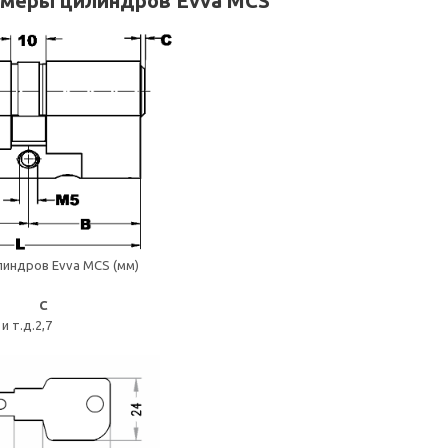
змеры цилиндров Evva MCS
линдров Evva MCS (мм)
C
 и т.д.
2,7