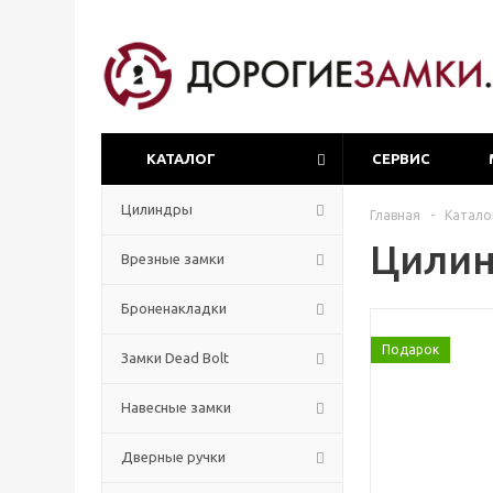
КАТАЛОГ
СЕРВИС
Цилиндры
Главная
-
Катало
Цилин
Врезные замки
Броненакладки
Подарок
Замки Dead Bolt
Навесные замки
Дверные ручки