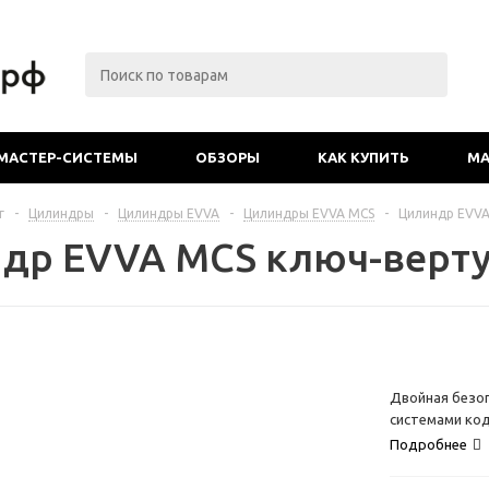
МАСТЕР-СИСТЕМЫ
ОБЗОРЫ
КАК КУПИТЬ
МА
г
-
Цилиндры
-
Цилиндры EVVA
-
Цилиндры EVVA MCS
-
Цилиндр EVVA
др EVVA MCS ключ-верт
Двойная безоп
системами код
Подробнее