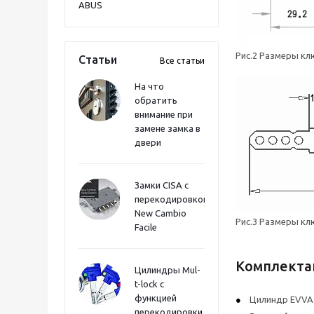
ABUS
Рис.2 Размеры кл
Статьи
Все статьи
На что
обратить
внимание при
замене замка в
двери
Замки CISA с
перекодировкой
New Cambio
Рис.3 Размеры кл
Facile
Комплекта
Цилиндры Mul-
t-lock с
функцией
Цилиндр EVVA
перекодировки