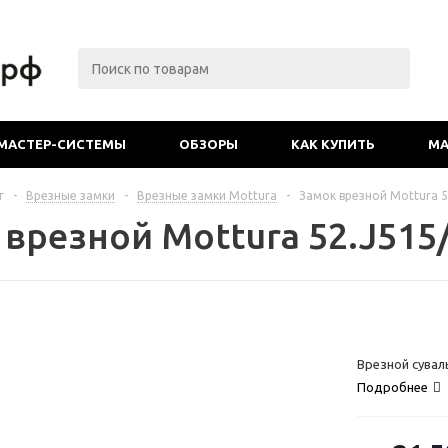
МАСТЕР-СИСТЕМЫ
ОБЗОРЫ
КАК КУПИТЬ
МА
г
-
Врезные замки
-
Врезные замки Mottura
-
Замок врезной Mottura 5
 врезной Mottura 52.J515
Врезной сувал
Подробнее