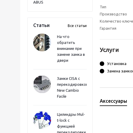
ABUS
Тип
Производство
Количество ключ
Статьи
Все статьи
Гарантия
На что
обратить
внимание при
Услуги
замене замка в
двери
Установка
Замена замко
Замки CISA с
перекодировкой
New Cambio
Facile
Аксессуары
Цилиндры Mul-
t-lock с
функцией
перекодировки