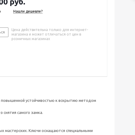
00 руб.
о
Нашли дешевле?
Цена действительна только для интернет-
ься
магазина и может отличаться от цен в
розничных магазинах
ает повышенной устойчивостью к вскрытию методом
 снятия самого замка.
ых мастерских. Ключи оснащаются специальными