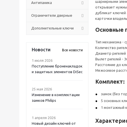
шарнирными элеме
Антипаника
открывает нужный
дубликат ключей 
Ограничители дверные
карточки владель
Дополнительные ключи
Основные 
Тип механизма - 
Количество ригеле
Новости
Все новости
Диаметр ригелей 
Вылет ригелей - 
1 июля 2026
Расстояние до кл
Поступление броненакладок
Межосевое рассто
и защитных элементов DiSec
Комплект:
25 мая 2026
замок (без то
Изменение в комплектации
замков Philips
5 основных кл
1 монтажный 
1 апреля 2026
Характери
Новый дизайн ключей от