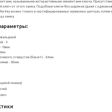
нтами, называемыми интерактивными элементами ключа. Присутствие 
 ключ от этого замка. Подобные ключи без шариков (даже с одинако
My Key можно только в сертифицированных сервисных центрах, копии
ца замка.
параметры:
сувальдный
й - 3
- 18мм
36мм
ючевого отверстия (бэксет) - 63мм
яние - 85мм
рцевой планки)
ючей
ключ
стики