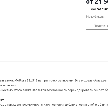
от
21 5
Достаточн
Модификация
Поделит
ый замок Mottura 52.J515 на три точки запирания. Эта модель облад
отмычками.
ностью этого замка является возможность перекодировать секрет без
Key
предотвращает возможность изготовления дубликатов ключей в обычн