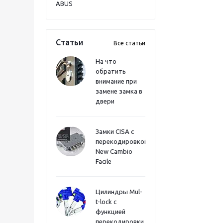
ABUS
Статьи
Все статьи
На что
обратить
внимание при
замене замка в
двери
Замки CISA с
перекодировкой
New Cambio
Facile
Цилиндры Mul-
t-lock с
функцией
перекодировки