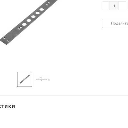
Поделит
стики