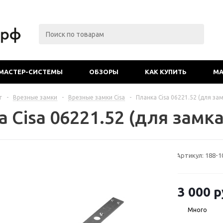
МАСТЕР-СИСТЕМЫ
ОБЗОРЫ
КАК КУПИТЬ
МА
г
-
Врезные замки
-
Врезные замки Cisa
-
Планка Cisa 06221.52 (для зам
 Cisa 06221.52 (для замка 
Артикул:
188-1
3 000
р
Много