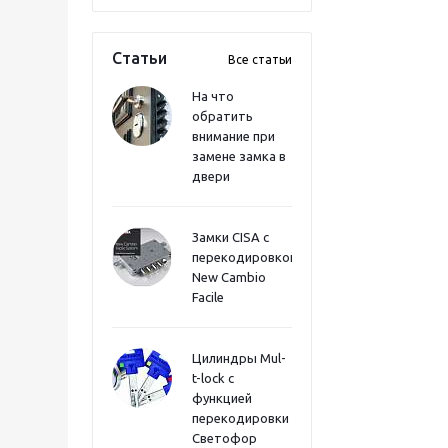
Статьи
Все статьи
На что
обратить
внимание при
замене замка в
двери
Замки CISA с
перекодировкой
New Cambio
Facile
Цилиндры Mul-
t-lock с
функцией
перекодировки
Светофор