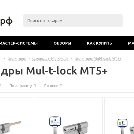
МАСТЕР-СИСТЕМЫ
ОБЗОРЫ
КАК КУПИТЬ
МА
г
-
Цилиндры
-
Цилиндры Mul-t-lock
-
Цилиндры Mul-t-lock MT5+
дры Mul-t-lock MT5+
По алфавиту
По цене