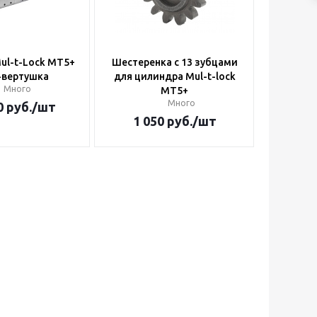
ul-t-Lock MT5+
Шестеренка с 13 зубцами
-вертушка
для цилиндра Mul-t-lock
Много
MT5+
Много
0
руб.
/шт
1 050
руб.
/шт