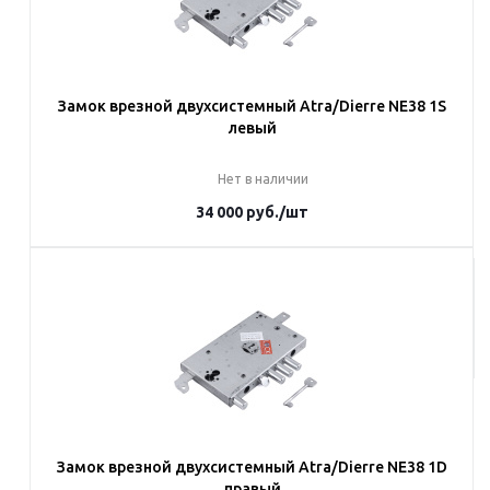
Замок врезной двухсистемный Atra/Dierre NE38 1S
левый
Нет в наличии
34 000
руб.
/шт
Под заказ
Наши менеджеры обязательно свяжутся с вами и уточнят условия
заказа
Замок врезной двухсистемный Atra/Dierre NE38 1D
правый