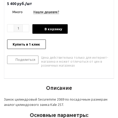
5 400
руб.
/шт
Много
Нашли дешевле?
В корзину
Купить в 1 клик
Цена действительна только для интернет-
Поделиться
магазина и может отличаться от цен в
розничных магазинах
Описание
Замок цилиндровый Securemme 2069 по посадочным размерам
аналог цилиндрового замка Kale 257.
Основные параметры: