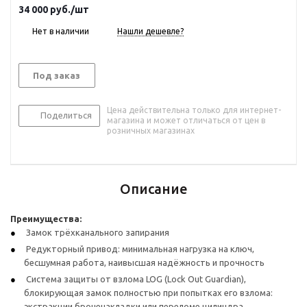
34 000
руб.
/шт
Нет в наличии
Нашли дешевле?
Под заказ
Цена действительна только для интернет-
Поделиться
магазина и может отличаться от цен в
розничных магазинах
Описание
Преимущества:
Замок трёхканального запирания
Редукторный привод: минимальная нагрузка на ключ,
бесшумная работа, наивысшая надёжность и прочность
Система защиты от взлома LOG (Lock Out Guardian),
блокирующая замок полностью при попытках его взлома:
экстракции броненакладки или переломе цилиндра.