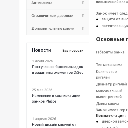
повышенной влажн
Антипаника
Замок имеет сле
Ограничители дверные
защита от выс
патентованную
Дополнительные ключи
Основные 
Новости
Все новости
Габариты замка
1 июля 2026
Тип механизма
Поступление броненакладок
Количество
и защитных элементов DiSec
ригелей
Диаметр ригелей
25 мая 2026
Максимальный
Изменение в комплектации
вылет ригелей
замков Philips
Длина ключа
Замок имеет сер
Комплектация:
1 апреля 2026
дверной замо
Новый дизайн ключей от