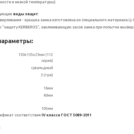
ости и низкой температуры).
дующие
виды защит
:
верливания - крышка замка изготовлена из специального материала Ц-
 "защиту KERBEROS", заклинивающую засов замка при попытке высверл
параметры:
130x135x23мм (112
серия)
сувальдный
3 (три)
16мм
40мм
105мм
тификат соответствия
IV класса ГОСТ 5089-2011
к