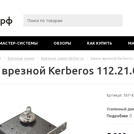
МАСТЕР-СИСТЕМЫ
ОБЗОРЫ
КАК КУПИТЬ
МА
г
-
Врезные замки
-
Врезные замки Kerberos
-
Замок врезной Kerberos 
врезной Kerberos 112.21.
Артикул:
167-4
Усиленный две
Подробнее