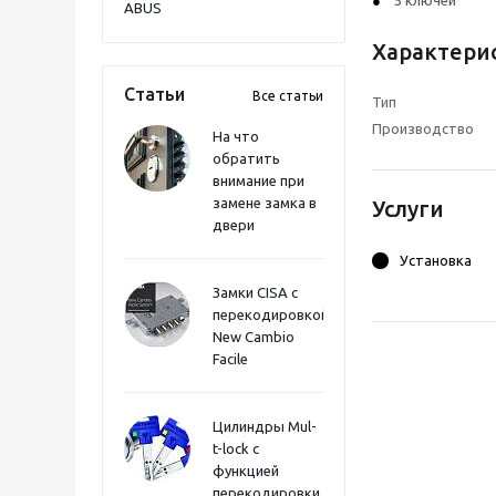
5 ключей
ABUS
Характери
Статьи
Все статьи
Тип
Производство
На что
обратить
внимание при
замене замка в
Услуги
двери
Установка
Замки CISA с
перекодировкой
New Cambio
Facile
Цилиндры Mul-
t-lock с
функцией
перекодировки