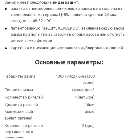
Замок имеет следующие
виды защит
:
защита от высверливания - крышка замка изготовлена из
специального материала Ц-85, толщина крышки 4,6 мм,
твердость 48-52 HRC
патентованную "защиту KERBEROS", заклинивающую засов
замка при попытке высверлить стойку засова или отогнуть
ригели замка фомкой
карточка от несанкционированного дублирования ключей
Основные параметры:
Габариты замка
130х174х27,6мм (308
серия)
Тип механизма
сувальдный
Количество ригелей
4 (четыре)
Диаметр ригелей
16мм
Максимальный
40мм
вылет ригелей
Количество ригелей
2 (два)
вертикального
запирания