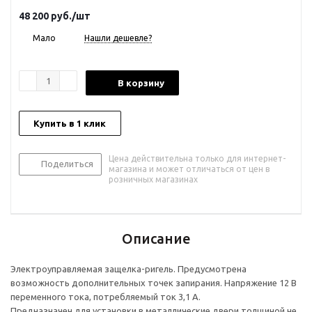
48 200
руб.
/шт
Мало
Нашли дешевле?
В корзину
Купить в 1 клик
Цена действительна только для интернет-
Поделиться
магазина и может отличаться от цен в
розничных магазинах
Описание
Электроуправляемая защелка-ригель. Предусмотрена
возможность дополнительных точек запирания. Напряжение 12 B
переменного тока, потребляемый ток 3,1 A.
Предназначен для установки в металлические двери толщиной не