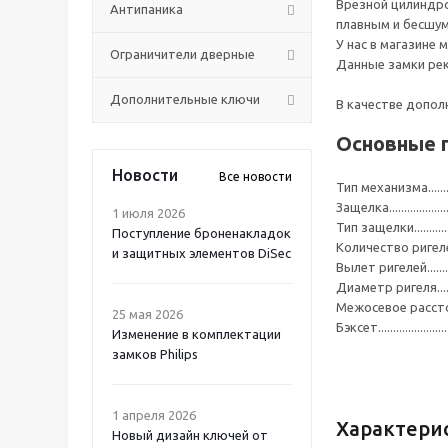
Врезной цилиндро
Антипаника
плавным и бесшу
У нас в магазине
Ограничители дверные
Данные замки рек
Дополнительные ключи
В качестве допо
Основные 
Новости
Все новости
Тип механизма.............
Защелка.......................
1 июля 2026
Тип защелки.................
Поступление броненакладок
Количество ригелей.....
и защитных элементов DiSec
Вылет ригелей.............
Диаметр ригеля...........
Межосевое расстояние.
25 мая 2026
Бэксет..........................
Изменение в комплектации
замков Philips
1 апреля 2026
Характери
Новый дизайн ключей от