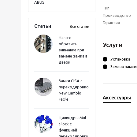
ABUS
Тип
Производство
Гарантия
Статьи
Все статьи
На что
Услуги
обратить
внимание при
замене замка в
Установка
двери
Замена замко
Замки CISA с
перекодировкой
New Cambio
Аксессуары
Facile
Цилиндры Mul-
t-lock с
функцией
перекодировки