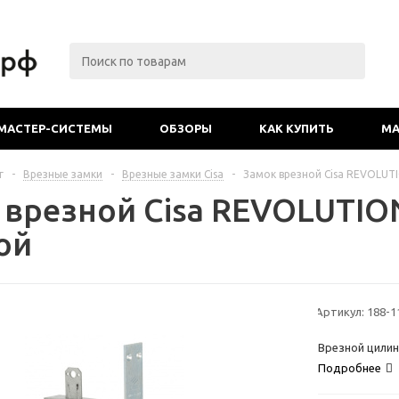
МАСТЕР-СИСТЕМЫ
ОБЗОРЫ
КАК КУПИТЬ
МА
г
-
Врезные замки
-
Врезные замки Cisa
-
Замок врезной Cisa REVOLUTI
 врезной Cisa REVOLUTION
ой
Артикул:
188-1
Врезной цили
Подробнее