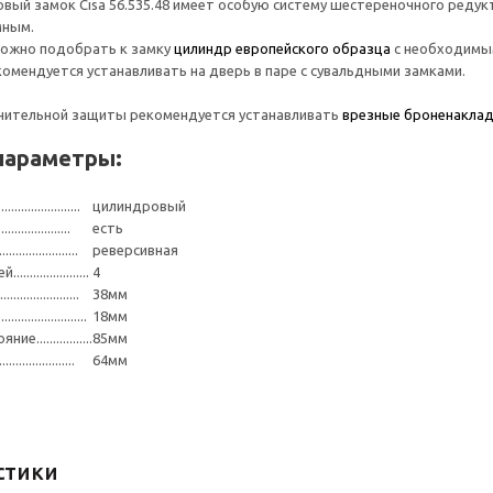
вый замок Cisa 56.535.48 имеет особую систему шестереночного реду
мным.
 можно подобрать к замку
цилиндр европейского образца
с необходимым
омендуется устанавливать на дверь в паре с сувальдными замками.
лнительной защиты рекомендуется устанавливать
врезные броненакла
параметры:
..................
цилиндровый
..................
есть
..................
реверсивная
..................
4
..................
38мм
...................
18мм
................
85мм
....................
64мм
стики