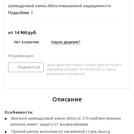
Цилиндровый замок Abloy повышенной защищенности
Подробнее
от
14 900 руб.
Нет в наличии
Нашли дешевле?
Модификация
Цена действительна только для интернет-
Поделиться
магазина и может отличаться от цен в
розничных магазинах
Описание
Особенности:
Врезной цилиндровый замок Abloy LC 210 снабжен прямым
ригелем, имеет защиту от высверливания.
Прямой ригель выполнен из закаленной стали, выход