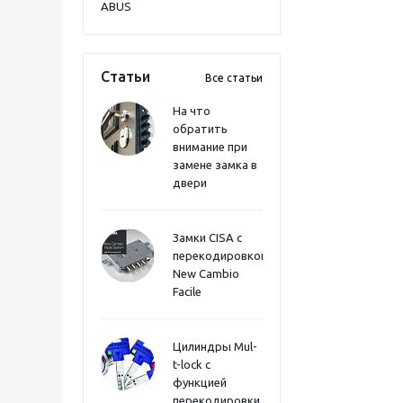
ABUS
Статьи
Все статьи
На что
обратить
внимание при
замене замка в
двери
Замки CISA с
перекодировкой
New Cambio
Facile
Цилиндры Mul-
t-lock с
функцией
перекодировки