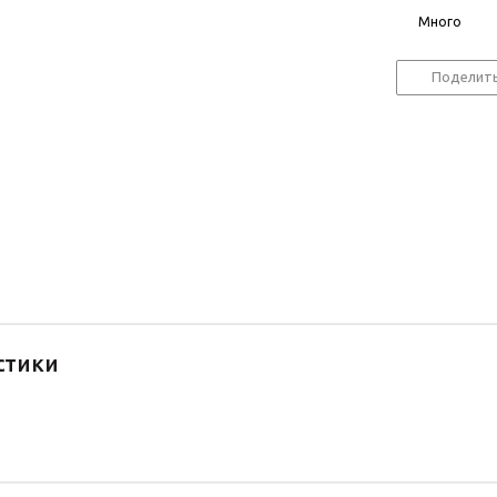
Много
Поделит
стики