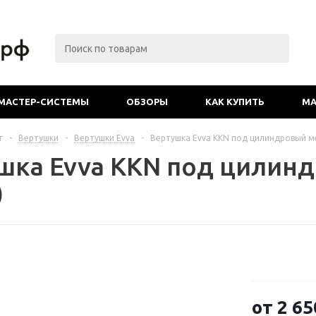
МАСТЕР-СИСТЕМЫ
ОБЗОРЫ
КАК КУПИТЬ
МА
г
-
Вертушки
-
Вертушки Evva
-
Вертушка Evva KKN под цилиндровый м
шка Evva KKN под цилин
)
от
2 65