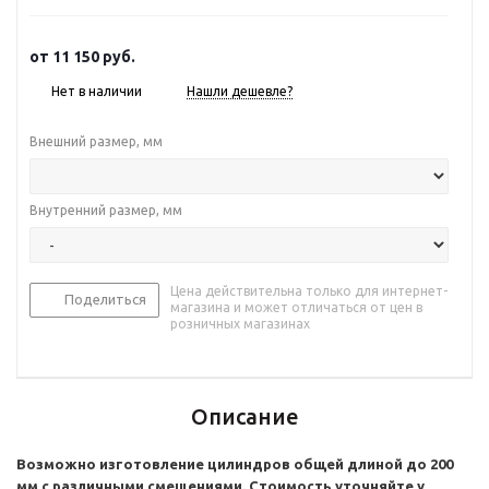
от
11 150 руб.
Нет в наличии
Нашли дешевле?
Внешний размер, мм
Внутренний размер, мм
Цена действительна только для интернет-
Поделиться
магазина и может отличаться от цен в
розничных магазинах
Описание
Возможно изготовление цилиндров общей длиной до 200
мм с различными смещениями. Стоимость уточняйте у