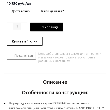
10 950
руб.
/шт
Достаточно
Нашли дешевле?
В корзину
Купить в 1 клик
Цена действительна только для интернет-
Поделиться
магазина и может отличаться от цен в
розничных магазинах
Описание
Особенности конструкции:
Корпус дужки и замка серии EXTREME изготовлен из
закаленной специальной стали с покрытием NANO PROTECT ™