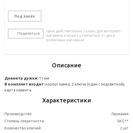
Под заказ
Цена действительна только для интернет-
Поделиться
магазина и может отличаться от цен в
розничных магазинах
Описание
Диаметр дужки:
11 мм
В комплект входит:
корпус замка, 2 ключа (один с подсветкой),
карта клиента.
Характеристики
Производство
Германия
Степень секретности
SKG**
Количество ключей
2 шт