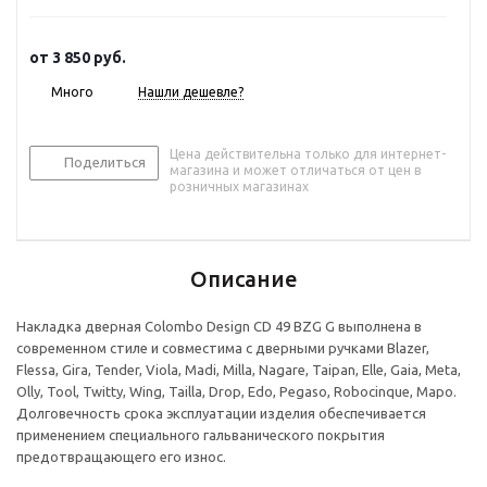
от
3 850 руб.
Много
Нашли дешевле?
Цена действительна только для интернет-
Поделиться
магазина и может отличаться от цен в
розничных магазинах
Описание
Накладка дверная Colombo Design CD 49 BZG G выполнена в
современном стиле и совместима с дверными ручками Blazer,
Flessa, Gira, Tender, Viola, Madi, Milla, Nagare, Taipan, Elle, Gaia, Meta,
Olly, Tool, Twitty, Wing, Tailla, Drop, Edo, Pegaso, Robocinque, Mapo.
Долговечность срока эксплуатации изделия обеспечивается
применением специального гальванического покрытия
предотвращающего его износ.