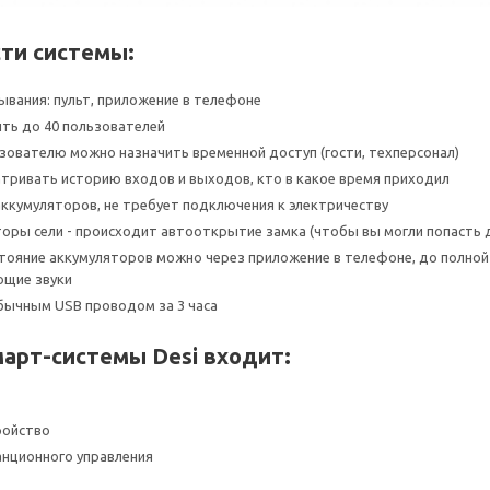
ти системы:
вания: пульт, приложение в телефоне
ть до 40 пользователей
ователю можно назначить временной доступ (гости, техперсонал)
ривать историю входов и выходов, кто в какое время приходил
ккумуляторов, не требует подключения к электричеству
торы сели - происходит автооткрытие замка (чтобы вы могли попасть 
тояние аккумуляторов можно через приложение в телефоне, до полной
щие звуки
бычным USB проводом за 3 часа
март-системы Desi входит:
ройство
анционного управления