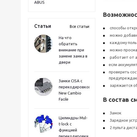
ABUS
Возможнос
Статьи
Все статьи
способы откры
можно добави
На что
каждому польз
обратить
внимание при
можно просмат
замене замка в
работает от а
двери
если аккумуля
проверить сос
предупреждаю
Замки CISA с
заряжается о
перекодировкой
New Cambio
В состав с
Facile
Замок
Цилиндры Mul-
Зарядное уст
t-lock с
2 пульта дист
функцией
перекодировки