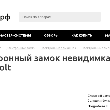
МАСТЕР-СИСТЕМЫ
ОБЗОРЫ
КАК КУПИТЬ
МА
г
-
Электронные замки
-
Электронные замки Desi
-
Электронный замок
ронный замок невидимка 
olt
Скрытый замо
большим фун
Подробнее