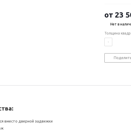
от
23 5
Нет в налич
Толщина квадр
-
Поделит
тва:
ся вместо дверной задвижки
аж