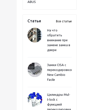
ABUS
Статьи
Все статьи
На что
обратить
внимание при
замене замка в
двери
Замки CISA с
перекодировкой
New Cambio
Facile
Цилиндры Mul-
t-lock с
функцией
перекодировки