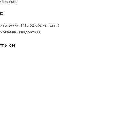
х навыков.
:
ты ручки: 141 х 52 х 62 мм (ш.в.г)
снования) - квадратная
стики