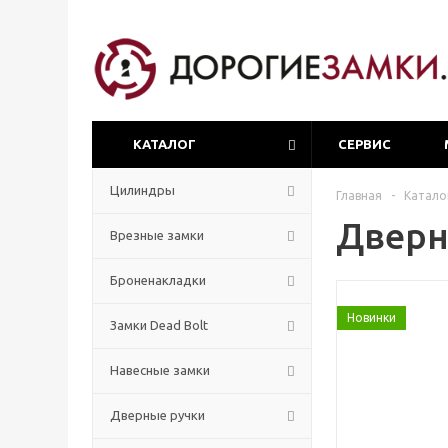
КАТАЛОГ
СЕРВИС
Цилиндры
Главная
-
Катало
Дверн
Врезные замки
Броненакладки
Новинки
Замки Dead Bolt
Навесные замки
Дверные ручки