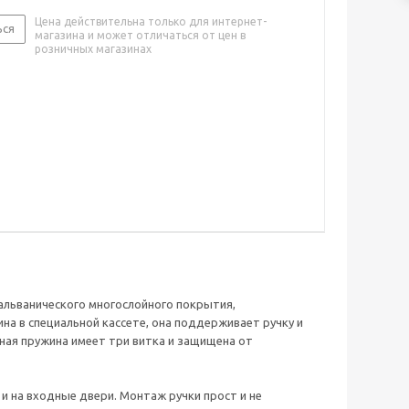
Цена действительна только для интернет-
ься
магазина и может отличаться от цен в
розничных магазинах
альванического многослойного покрытия,
на в специальной кассете, она поддерживает ручку и
ная пружина имеет три витка и защищена от
и на входные двери. Монтаж ручки прост и не