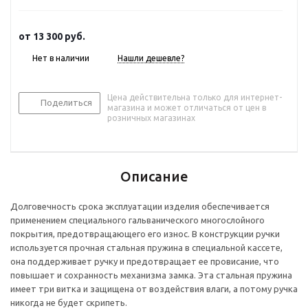
от
13 300 руб.
Нет в наличии
Нашли дешевле?
Цена действительна только для интернет-
Поделиться
магазина и может отличаться от цен в
розничных магазинах
Описание
Долговечность срока эксплуатации изделия обеспечивается
применением специального гальванического многослойного
покрытия, предотвращающего его износ. В конструкции ручки
используется прочная стальная пружина в специальной кассете,
она поддерживает ручку и предотвращает ее провисание, что
повышает и сохранность механизма замка. Эта стальная пружина
имеет три витка и защищена от воздействия влаги, а потому ручка
никогда не будет скрипеть.