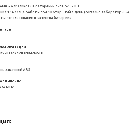
ания ~ Алкалиновые батарейки типа АА, 2 шт.
ния 12 месяца работы при 10 открытий в день (согласно лабораторны
оты использования и качества батареек.
атура
эксплуатации
тносительной влажности
упрозрачный ABS
соединение
434 MHz
ция: