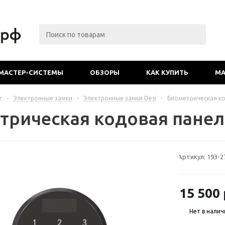
МАСТЕР-СИСТЕМЫ
ОБЗОРЫ
КАК КУПИТЬ
МА
г
-
Электронные замки
-
Электронные замки Desi
-
Биометрическая ко
трическая кодовая панель
Артикул:
193-2
15 500
Нет в налич