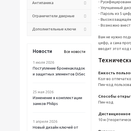
- Русифицирован
Антипаника
- Улучшенный дис
- Пароль из 5 циф
Ограничители дверные
- Высокозащищён
- Возможно внест
Дополнительные ключи
Вам не нужно под
цифр, а сама про
вводит этот код 
Новости
Все новости
Техническ
1 июля 2026
Поступление броненакладок
Емкость пользо
и защитных элементов DiSec
Кол-во отпечатко
Пин-код пользова
25 мая 2026
Способы откры
Изменение в комплектации
Пин-код
замков Philips
Дистанционное 
10 м (теоретическ
1 апреля 2026
Новый дизайн ключей от