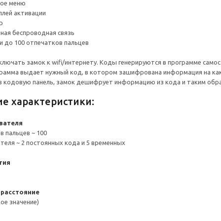
ное меню
плей активации
р
ная беспроводная связь
и до 100 отпечатков пальцев
ключать замок к wifi/интернету. Коды генерируются в программе само
грамма выдает нужный код, в котором зашифрована информация на как
в кодовую панель, замок дешифрует информацию из кода и таким обра
ие характеристики:
вателя
в пальцев ~ 100
теля ~ 2 постоянных кода и 5 временных
тия
расстояние
ое значение)