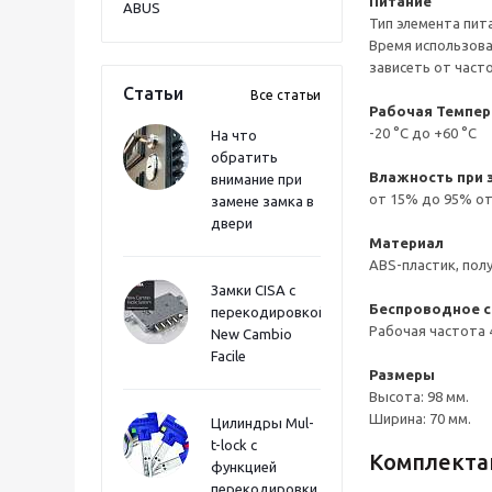
Питание
ABUS
Тип элемента пит
Время использова
зависеть от част
Статьи
Все статьи
Рабочая Темпер
-20 °C до +60 °C
На что
обратить
Влажность при 
внимание при
от 15% до 95% о
замене замка в
двери
Материал
ABS-пластик, пол
Замки CISA с
Беспроводное 
перекодировкой
Рабочая частота 
New Cambio
Facile
Размеры
Высота: 98 мм.
Ширина: 70 мм.
Цилиндры Mul-
t-lock с
Комплекта
функцией
перекодировки