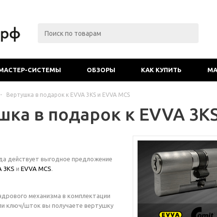
МАСТЕР-СИСТЕМЫ
ОБЗОРЫ
КАК КУПИТЬ
МА
-
Вертушка в подарок к EVVA 3KS и EVVA MCS
шка в подарок к EVVA 3K
ода действует выгодное предложение
A 3KS
и
EVVA MCS
.
ндрового механизма в комплектации
ли ключ/шток вы получаете вертушку