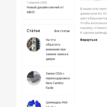
1 апреля 2026
Новый дизайн ключей от
В акции участвую
ABUS
диаметров 8 и 10
цвета Ваша выгод
Чтобы воспользов
корзину, стоимос
Статьи
Все статьи
К одному цилиндр
На что
Вернуться
обратить
внимание при
замене замка в
двери
Замки CISA с
перекодировкой
New Cambio
Facile
Цилиндры Mul-