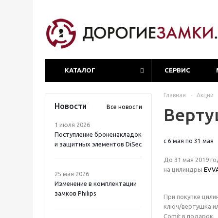
КАТАЛОГ
СЕРВИС
Главная
-
Акции
Новости
Все новости
Верту
1 июля 2026
Поступление броненакладок
с 6 мая по 31 мая
и защитных элементов DiSec
До 31 мая 2019 г
на цилиндры
EVV
25 мая 2026
Изменение в комплектации
замков Philips
При покупке цили
ключ/вертушка и
Comit в подарок.