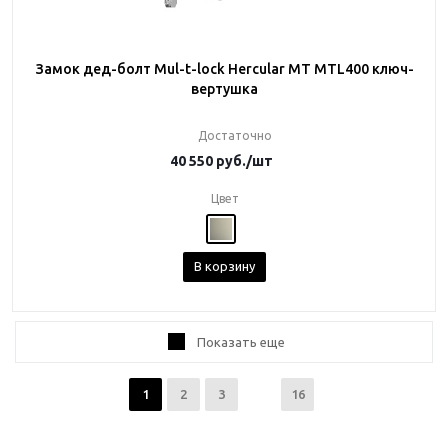
Замок дед-болт Mul-t-lock Hercular MT MTL400 ключ-
вертушка
Достаточно
40 550
руб.
/шт
Цвет
В корзину
Показать еще
1
2
3
16