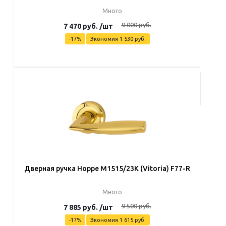
Много
9 000
руб.
7 470
руб.
/шт
-
17
%
Экономия
1 530
руб.
В корзину
Дверная ручка Hoppe M1515/23K (Vitoria) F77-R
Много
9 500
руб.
7 885
руб.
/шт
-
17
%
Экономия
1 615
руб.