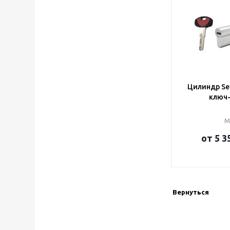
Цилиндр Se
ключ
М
от
5 3
Вернуться