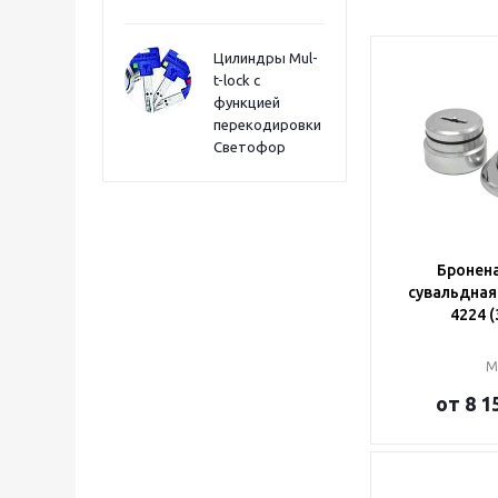
Цилиндры Mul-
t-lock с
функцией
перекодировки
Светофор
Бронен
сувальдная
4224 
М
от
8 1