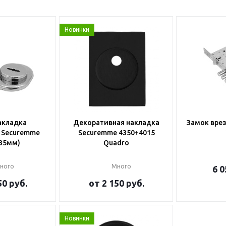
Новинки
акладка
Декоративная накладка
Замок вре
 Securemme
Securemme 4350+4015
(35мм)
Quadro
ного
Много
6 0
50 руб.
от
2 150 руб.
Новинки