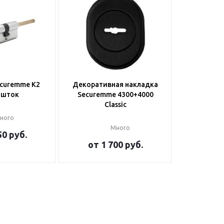
curemme K2
Декоративная накладка
-шток
Securemme 4300+4000
Classic
ного
Много
50 руб.
от
1 700 руб.