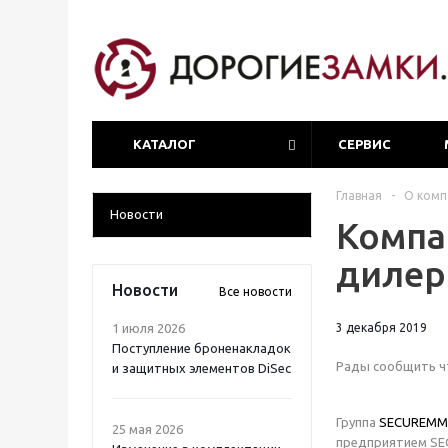
КАТАЛОГ
СЕРВИС
Главная
-
О комп
Новости
Компа
дилер
Новости
Все новости
1 июля 2026
3 декабря 2019
Поступление броненакладок
Рады сообщить ч
и защитных элементов DiSec
Группа
SECUREMM
25 мая 2026
предприятием SEC