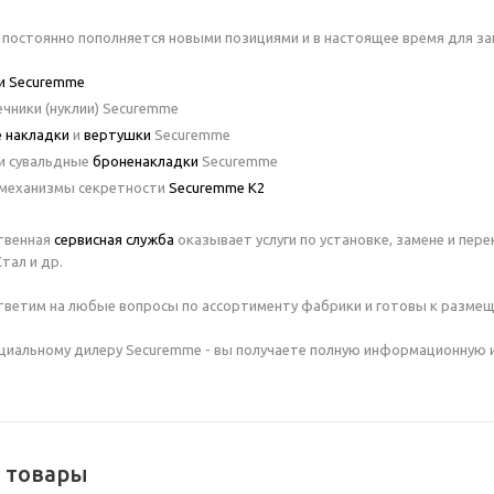
постоянно пополняется новыми позициями и в настоящее время для за
и Securemme
чники (нуклии) Securemme
 накладки
и
вертушки
Securemme
и сувальдные
броненакладки
Securemme
механизмы секретности
Securemme K2
твенная
сервисная служба
оказывает услуги по установке, замене и пере
 Стал и др.
тветим на любые вопросы по ассортименту фабрики и готовы к разме
иальному дилеру Securemme - вы получаете полную информационную и
 товары