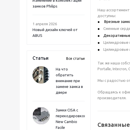
Изменение в комплектации
замков Philips
Наш ассортимент 
доступны:
Врезные замк
1 апреля 2026
Сменные серде
Новый дизайн ключей от
ABUS
Декоративные
Цилиндровые 
Цилиндровые 
Статьи
Все статьи
Так же наша собс
Portalle, Intecron,
На что
обратить
Мы с радостью о
внимание при
замене замка в
Обращаясь к офиц
двери
производителя.
Замки CISA с
перекодировкой
New Cambio
Связанные
Facile