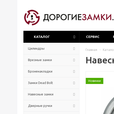
КАТАЛОГ
СЕРВИС
Цилиндры
Главная
-
Катало
Навес
Врезные замки
Броненакладки
Новинки
Замки Dead Bolt
Навесные замки
Дверные ручки