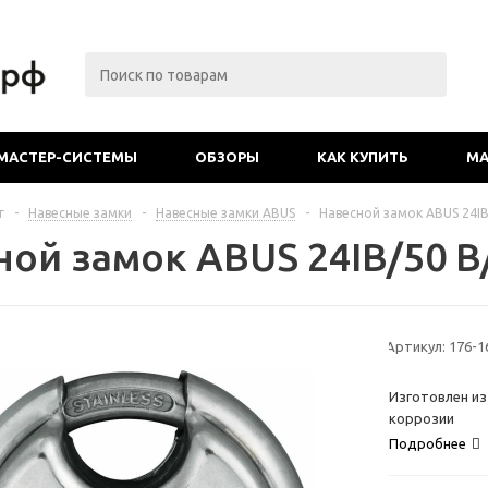
МАСТЕР-СИСТЕМЫ
ОБЗОРЫ
КАК КУПИТЬ
МА
г
-
Навесные замки
-
Навесные замки ABUS
-
Навесной замок ABUS 24IB
ной замок ABUS 24IB/50 B
Артикул:
176-1
Изготовлен из
коррозии
Подробнее