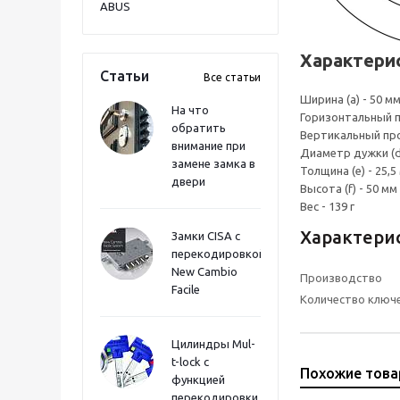
ABUS
Характери
Статьи
Все статьи
Ширина (a) - 50 м
На что
Горизонтальный п
обратить
Вертикальный прое
внимание при
Диаметр дужки (d)
замене замка в
Толщина (e) - 25,5
двери
Высота (f) - 50 мм
Вес - 139 г
Характери
Замки CISA с
перекодировкой
New Cambio
Производство
Facile
Количество ключ
Цилиндры Mul-
t-lock с
Похожие тов
функцией
перекодировки