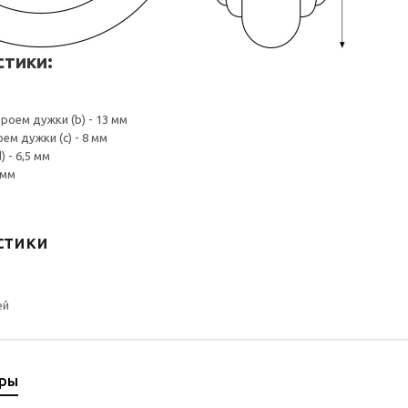
стики:
м
роем дужки (b) - 13 мм
м дужки (c) - 8 мм
 - 6,5 мм
 мм
стики
ей
ары