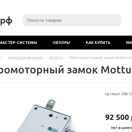
МАСТЕР-СИСТЕМЫ
ОБЗОРЫ
КАК КУПИТЬ
МА
г
-
Электронные замки
-
Mottura
-
Электромоторный замок Mottura X
ромоторный замок Mottur
Артикул:
286-2
92 500
Нет в налич