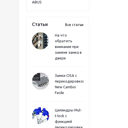
ABUS
Статьи
Все статьи
На что
обратить
внимание при
замене замка в
двери
Замки CISA с
перекодировкой
New Cambio
Facile
Цилиндры Mul-
t-lock с
функцией
перекодировки