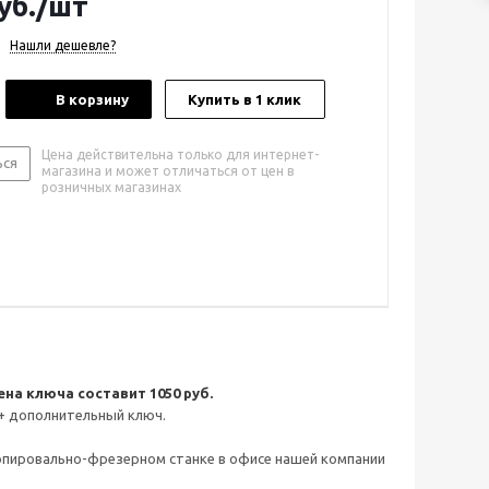
уб.
/шт
Нашли дешевле?
В корзину
Купить в 1 клик
Цена действительна только для интернет-
ься
магазина и может отличаться от цен в
розничных магазинах
на ключа составит 1050 руб.
+ дополнительный ключ.
копировально-фрезерном станке в офисе нашей компании