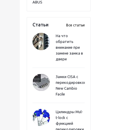
ABUS
Статьи
Все статьи
На что
обратить
внимание при
замене замка в
двери
Замки CISA с
перекодировкой
New Cambio
Facile
Цилиндры Mul-
t-lock с
функцией
перекодировки