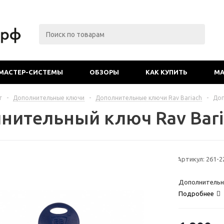
МАСТЕР-СИСТЕМЫ
ОБЗОРЫ
КАК КУПИТЬ
МА
г
-
Дополнительные ключи
-
Дополнительные ключи Rav Bariach
-
Доп
нительный ключ Rav Bari
Артикул:
261-2
Дополнительны
Подробнее