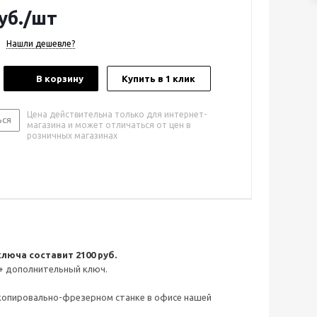
уб.
/шт
Нашли дешевле?
В корзину
Купить в 1 клик
Цена действительна только для интернет-
ься
магазина и может отличаться от цен в
розничных магазинах
люча составит 2100 руб.
+ дополнительный ключ.
 копировально-фрезерном станке в офисе нашей