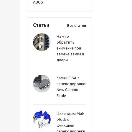
ABUS
Статьи
Все статьи
На что
обратить
внимание при
замене замка в
двери
Замки CISA с
перекодировкой
New Cambio
Facile
Цилиндры Mul-
t-lock с
функцией
перекодировки