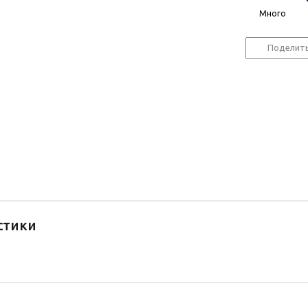
Много
Поделит
стики