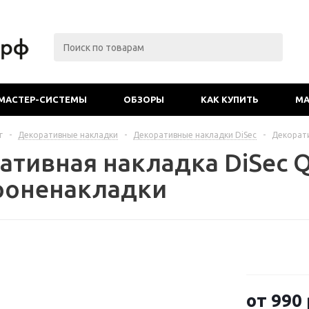
МАСТЕР-СИСТЕМЫ
ОБЗОРЫ
КАК КУПИТЬ
МА
г
-
Декоративные накладки
-
Декоративные накладки DiSec
-
Декорати
ативная накладка DiSec 
роненакладки
от
990 