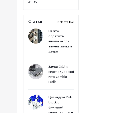
ABUS
Статьи
Все статьи
На что
обратить
внимание при
замене замка в
двери
Замки CISA с
перекодировкой
New Cambio
Facile
Цилиндры Mul-
t-lock с
функцией
перекодировки