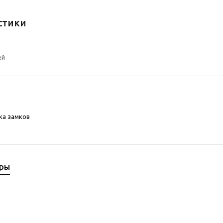
стики
ей
ка замков
ары