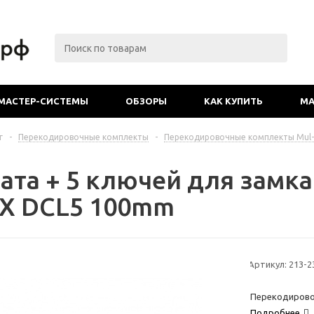
МАСТЕР-СИСТЕМЫ
ОБЗОРЫ
КАК КУПИТЬ
МА
г
-
Перекодировочные комплекты
-
Перекодировочные комплекты Mul-t
ата + 5 ключей для замка 
X DCL5 100mm
Артикул:
213-2
Перекодировоч
Подробнее