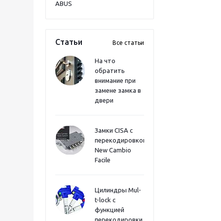
ABUS
Статьи
Все статьи
На что
обратить
внимание при
замене замка в
двери
Замки CISA с
перекодировкой
New Cambio
Facile
Цилиндры Mul-
t-lock с
функцией
перекодировки